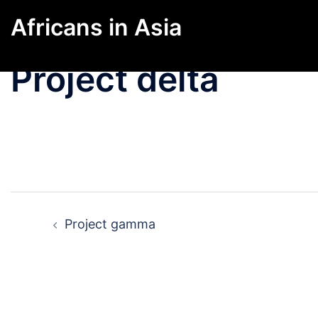
Skip
Africans in Asia
to
content
Project delta
Post
Project gamma
navigation