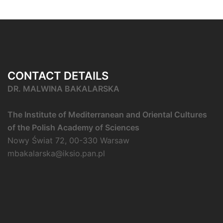
CONTACT DETAILS
DR. MALWINA BAKALARSKA
The Institute of Mediterranean and Oriental Cultures
of the Polish Academy of Sciences
Nowy Świat 72, 00-330 Warsaw
mbakalarska@iksio.pan.pl