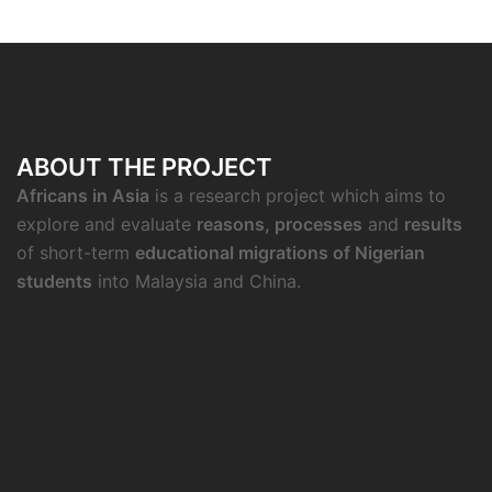
ABOUT THE PROJECT
Africans in Asia
is a research project which aims to
explore and evaluate
reasons, processes
and
results
of short-term
educational migrations of Nigerian
students
into Malaysia and China.